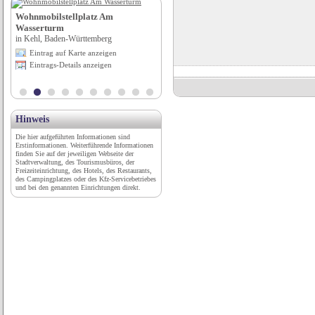
Wohnmobilstellplatz Am
City Hotel Bremerhaven***
Wasserturm
in Bremerhaven, Bremen
in Kehl, Baden-Württemberg
Eintrag auf Karte anzeigen
Eintrag auf Karte anzeigen
Eintrags-Details anzeigen
Eintrags-Details anzeigen
Hinweis
Die hier aufgeführten Informationen sind
Erstinformationen. Weiterführende Informationen
finden Sie auf der jeweiligen Webseite der
Stadtverwaltung, des Tourismusbüros, der
Freizeiteinrichtung, des Hotels, des Restaurants,
des Campingplatzes oder des Kfz-Servicebetriebes
und bei den genannten Einrichtungen direkt.