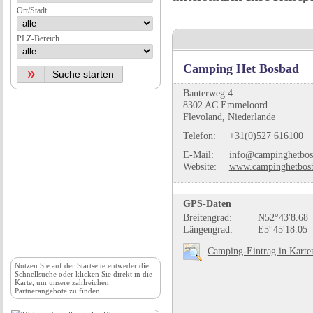
Ort/Stadt
PLZ-Bereich
Camping Het Bosbad
Banterweg 4
8302 AC Emmeloord
Flevoland, Niederlande
Telefon:
+31(0)527 616100
E-Mail:
info@campinghetbos
Website:
www.campinghetbosb
GPS-Daten
Breitengrad:
N52°43'8.68
Längengrad:
E5°45'18.05
Camping-Eintrag in Karte
Nutzen Sie auf der
Startseite
entweder die
Schnellsuche oder klicken Sie direkt in die
Karte, um unsere zahlreichen
Partnerangebote zu finden.