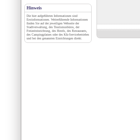
Hinweis
Die hier aufgeführten Informationen sind
Erstinformationen. Weiterführende Informationen
finden Sie auf der jeweiligen Webseite der
Stadtverwaltung, des Tourismusbüros, der
Freizeiteinrichtung, des Hotels, des Restaurants,
des Campingplatzes oder des Kfz-Servicebetriebes
und bei den genannten Einrichtungen direkt.