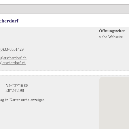
cherdorf
Öffnungszeiten
siehe Webseite
(0)33-8531429
gletscherdorf.ch
letscherdorf.ch
N46°37'16.08
E8°24'2.98
ag in Kartensuche anzeigen