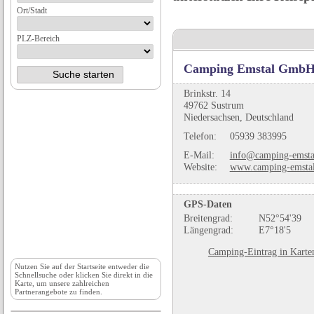
Ort/Stadt
PLZ-Bereich
Camping Emstal Gmb
Brinkstr. 14
49762 Sustrum
Niedersachsen, Deutschland
Telefon:
05939 383995
E-Mail:
info@camping-emsta
Website:
www.camping-emstal
GPS-Daten
Breitengrad:
N52°54'39
Längengrad:
E7°18'5
Camping-Eintrag in Karte
Nutzen Sie auf der
Startseite
entweder die
Schnellsuche oder klicken Sie direkt in die
Karte, um unsere zahlreichen
Partnerangebote zu finden.