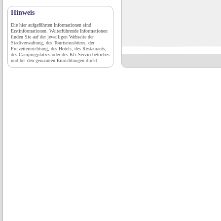
Hinweis
Die hier aufgeführten Informationen sind
Erstinformationen. Weiterführende Informationen
finden Sie auf der jeweiligen Webseite der
Stadtverwaltung, des Tourismusbüros, der
Freizeiteinrichtung, des Hotels, des Restaurants,
des Campingplatzes oder des Kfz-Servicebetriebes
und bei den genannten Einrichtungen direkt.