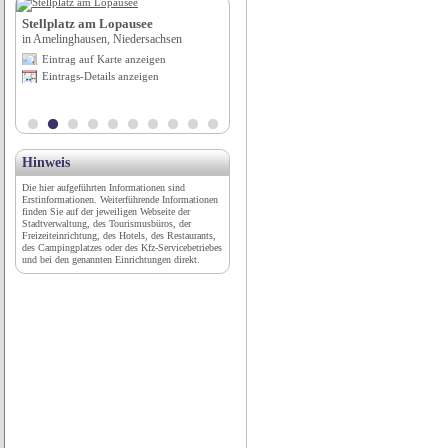
Stellplatz am Lopausee
Wellness- & Vitalhotel Erica****s
in Amelinghausen, Niedersachsen
in Deutschnofen (BZ), Trentino-Südtirol
Eintrag auf Karte anzeigen
Eintrag auf Karte anzeigen
Eintrags-Details anzeigen
Eintrags-Details anzeigen
Hinweis
Die hier aufgeführten Informationen sind
Erstinformationen. Weiterführende Informationen
finden Sie auf der jeweiligen Webseite der
Stadtverwaltung, des Tourismusbüros, der
Freizeiteinrichtung, des Hotels, des Restaurants,
des Campingplatzes oder des Kfz-Servicebetriebes
und bei den genannten Einrichtungen direkt.