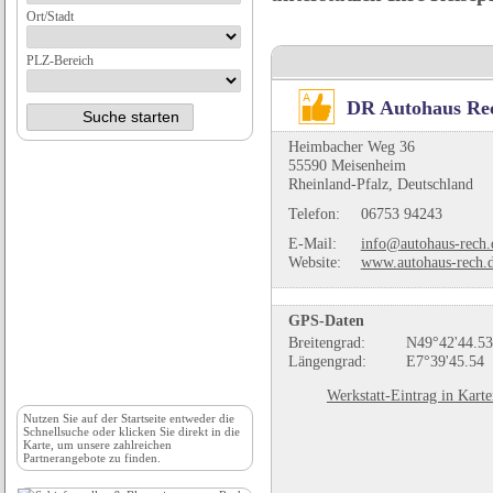
Ort/Stadt
PLZ-Bereich
DR Autohaus Rec
Heimbacher Weg 36
55590 Meisenheim
Rheinland-Pfalz, Deutschland
Telefon:
06753 94243
E-Mail:
info@autohaus-rech.
Website:
www.autohaus-rech.
GPS-Daten
Breitengrad:
N49°42'44.53
Längengrad:
E7°39'45.54
Werkstatt-Eintrag in Kart
Nutzen Sie auf der
Startseite
entweder die
Schnellsuche oder klicken Sie direkt in die
Karte, um unsere zahlreichen
Partnerangebote zu finden.