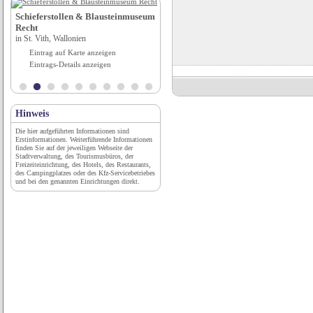
Schieferstollen & Blausteinmuseum
Wohnmobilstellplatz-Oberstdorf
Recht
in Oberstdorf, Bayern
in St. Vith, Wallonien
Eintrag auf Karte anzeigen
Eintrag auf Karte anzeigen
Eintrags-Details anzeigen
Eintrags-Details anzeigen
Hinweis
Die hier aufgeführten Informationen sind
Erstinformationen. Weiterführende Informationen
finden Sie auf der jeweiligen Webseite der
Stadtverwaltung, des Tourismusbüros, der
Freizeiteinrichtung, des Hotels, des Restaurants,
des Campingplatzes oder des Kfz-Servicebetriebes
und bei den genannten Einrichtungen direkt.