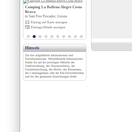
Camping La Ballena Alegre Costa
Schlosshotel Münchhause
Salzburg
Brava
in Hameln/Aerzen, Niedersach
in Sant Pere Pescador, Girona
igen
Eintrag auf Karte anzeigen
Eintrag auf Karte anzeigen
en
Eintrags-Details anzeigen
Eintrags-Details anzeigen
Hinweis
Die hier aufgeführten Informationen sind
Erstinformationen. Weiterführende Informationen
finden Sie auf der jeweiligen Webseite der
Stadtverwaltung, des Tourismusbüros, der
Freizeiteinrichtung, des Hotels, des Restaurants,
des Campingplatzes oder des Kfz-Servicebetriebes
und bei den genannten Einrichtungen direkt.