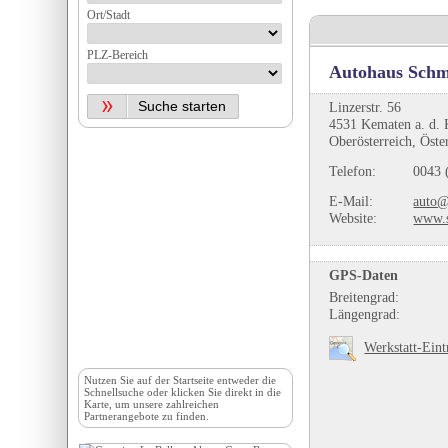
Ort/Stadt
PLZ-Bereich
Autohaus Schm
Linzerstr. 56
4531 Kematen a. d.
Oberösterreich, Öste
Telefon:
0043 
E-Mail:
auto@
Website:
www.s
GPS-Daten
Breitengrad:
Längengrad:
Werkstatt-Eint
Nutzen Sie auf der
Startseite
entweder die
Schnellsuche oder klicken Sie direkt in die
Karte, um unsere zahlreichen
Partnerangebote zu finden.