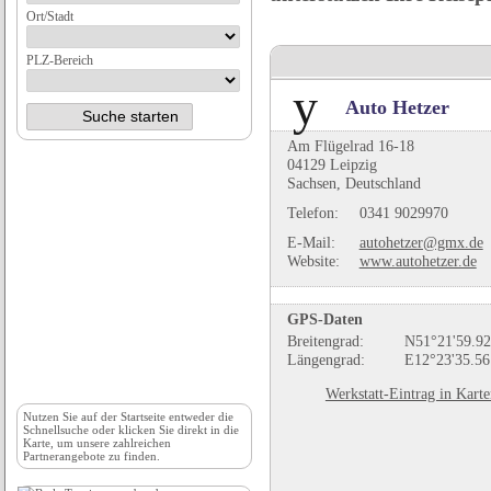
Ort/Stadt
PLZ-Bereich
Auto Hetzer
Am Flügelrad 16-18
04129 Leipzig
Sachsen, Deutschland
Telefon:
0341 9029970
E-Mail:
autohetzer@gmx.de
Website:
www.autohetzer.de
GPS-Daten
Breitengrad:
N51°21'59.92
Längengrad:
E12°23'35.56
Werkstatt-Eintrag in Kart
Nutzen Sie auf der
Startseite
entweder die
Schnellsuche oder klicken Sie direkt in die
Karte, um unsere zahlreichen
Partnerangebote zu finden.