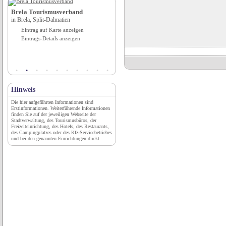
Brela Tourismusverband
Hotel Allegro Köln**** Garni
in Brela, Split-Dalmatien
in Köln, Nordrhein-Westfalen
Eintrag auf Karte anzeigen
Eintrag auf Karte anzeigen
Eintrags-Details anzeigen
Eintrags-Details anzeigen
Hinweis
Die hier aufgeführten Informationen sind
Erstinformationen. Weiterführende Informationen
finden Sie auf der jeweiligen Webseite der
Stadtverwaltung, des Tourismusbüros, der
Freizeiteinrichtung, des Hotels, des Restaurants,
des Campingplatzes oder des Kfz-Servicebetriebes
und bei den genannten Einrichtungen direkt.