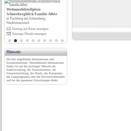
Wohnmobilstellplatz Köglmühle
Wohnmobilstellplatz
in Mainburg, Bayern
Schneebergblick Familie Alber
Eintrag auf Karte anzeigen
in Puchberg am Schneeberg,
Eintrags-Details anzeigen
Niederösterreich
Eintrag auf Karte anzeigen
Eintrags-Details anzeigen
Hinweis
Die hier aufgeführten Informationen sind
Erstinformationen. Weiterführende Informationen
finden Sie auf der jeweiligen Webseite der
Stadtverwaltung, des Tourismusbüros, der
Freizeiteinrichtung, des Hotels, des Restaurants,
des Campingplatzes oder des Kfz-Servicebetriebes
und bei den genannten Einrichtungen direkt.