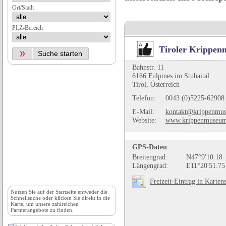
Ort/Stadt
PLZ-Bereich
Tiroler Krippe
Bahnstr. 11
6166 Fulpmes im Stubaital
Tirol, Österreich
Telefon:
0043 (0)5225-62908
E-Mail:
kontakt@krippenmus
Website:
www.krippenmuseum
GPS-Daten
Breitengrad:
N47°9'10.18
Längengrad:
E11°20'51.75
Freizeit-Eintrag in Karten
Nutzen Sie auf der
Startseite
entweder die
Schnellsuche oder klicken Sie direkt in die
Karte, um unsere zahlreichen
Partnerangebote zu finden.