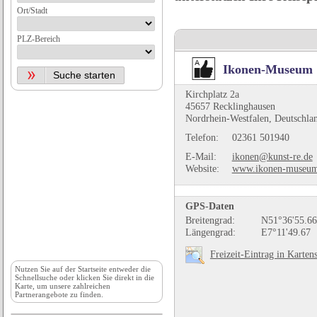
Ort/Stadt
PLZ-Bereich
Ikonen-Museum
Kirchplatz 2a
45657 Recklinghausen
Nordrhein-Westfalen, Deutschla
Telefon:
02361 501940
E-Mail:
ikonen@kunst-re.de
Website:
www.ikonen-museu
GPS-Daten
Breitengrad:
N51°36'55.66
Längengrad:
E7°11'49.67
Freizeit-Eintrag in Karten
Nutzen Sie auf der
Startseite
entweder die
Schnellsuche oder klicken Sie direkt in die
Karte, um unsere zahlreichen
Partnerangebote zu finden.