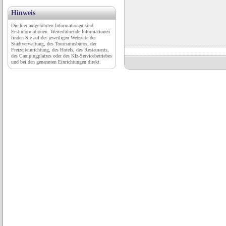
Hinweis
Die hier aufgeführten Informationen sind
Erstinformationen. Weiterführende Informationen
finden Sie auf der jeweiligen Webseite der
Stadtverwaltung, des Tourismusbüros, der
Freizeiteinrichtung, des Hotels, des Restaurants,
des Campingplatzes oder des Kfz-Servicebetriebes
und bei den genannten Einrichtungen direkt.