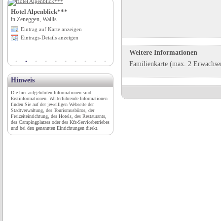
Hotel Alpenblick***
Wellness- & Vitalhotel Erica****s
in Zeneggen, Wallis
in Deutschnofen (BZ), Trentino-Südtirol
Eintrag auf Karte anzeigen
Eintrag auf Karte anzeigen
Eintrags-Details anzeigen
Eintrags-Details anzeigen
Weitere Informationen
Familienkarte (max. 2 Erwachsen
Hinweis
Die hier aufgeführten Informationen sind
Erstinformationen. Weiterführende Informationen
finden Sie auf der jeweiligen Webseite der
Stadtverwaltung, des Tourismusbüros, der
Freizeiteinrichtung, des Hotels, des Restaurants,
des Campingplatzes oder des Kfz-Servicebetriebes
und bei den genannten Einrichtungen direkt.