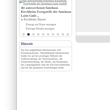
e
Brela Tourismusverband
die autowerkstatt Autohaus
reich
in Brela, Split-Dalmatien
Kirchheim Zweigstelle der Autohaus
igen
Eintrag auf Karte anzeigen
Laim Gmb ...
en
Eintrags-Details anzeigen
in Kirchheim, Bayern
Eintrag auf Karte anzeigen
Eintrags-Details anzeigen
Hinweis
Die hier aufgeführten Informationen sind
Erstinformationen. Weiterführende Informationen
finden Sie auf der jeweiligen Webseite der
Stadtverwaltung, des Tourismusbüros, der
Freizeiteinrichtung, des Hotels, des Restaurants,
des Campingplatzes oder des Kfz-Servicebetriebes
und bei den genannten Einrichtungen direkt.