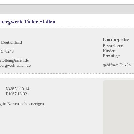
bergwerk Tiefer Stollen
Eintrittspreise
 Deutschland
Erwachsene:
Kinder:
 970249
Ermäßigt:
-stollen@aalen.de
geöffnet: Di.-So.
ergwerk-aalen.de
N48°51'19.14
E10°7'13.92
ag in Kartensuche anzeigen