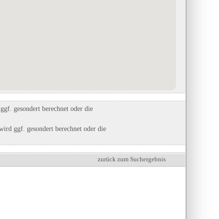
gf. gesondert berechnet oder die
ird ggf. gesondert berechnet oder die
zurück zum Suchergebnis