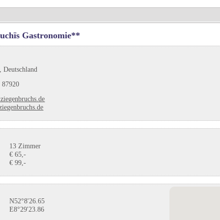
uchïs Gastronomie**
, Deutschland
 87920
ziegenbruchs.de
iegenbruchs.de
13 Zimmer
€ 65,-
€ 99,-
N52°8'26.65
E8°29'23.86