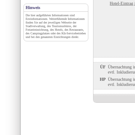
Hotel-Eintrag 
Hinweis
Die hier aufgeführten Informationen sind
Erstinformationen. Weiterführende Informationen
finden Sie auf der jeweiligen Webseite der
Stadtverwaltung, des Tourismusbüros, der
Freizeiteinrichtung, des Hotels, des Restaurants,
des Campingplatzes oder des Kfz-Servicebetriebes
und bei den genannten Einrichtungen direkt.
ÜF
Übernachtung i
evtl. Inkludier
HP
Übernachtung i
evtl. Inkludier