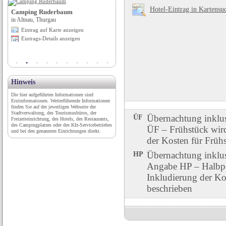
Hotel-Eintrag in Kartensu
ad
Camping Ruderbaum
Osterburg Weida
in Altnau, Thurgau
in Weida, Sachsen
Eintrag auf Karte anzeigen
Eintrag auf Karte anzeigen
Eintrags-Details anzeigen
Eintrags-Details anzeigen
Hinweis
Die hier aufgeführten Informationen sind
Erstinformationen. Weiterführende Informationen
finden Sie auf der jeweiligen Webseite der
Stadtverwaltung, des Tourismusbüros, der
ÜF
Übernachtung inklu
Freizeiteinrichtung, des Hotels, des Restaurants,
des Campingplatzes oder des Kfz-Servicebetriebes
ÜF – Frühstück wird 
und bei den genannten Einrichtungen direkt.
der Kosten für Früh
HP
Übernachtung inklu
Angabe HP – Halbpen
Inkludierung der Ko
beschrieben