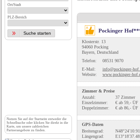
Ort/Stadt
PLZ-Bereich
Pockinger Hof***
Klosterstr. 13
94060 Pocking
Bayern, Deutschland
Telefon:
08531 9070
E-Mail:
info@pockinger-hof
Website:
www.pockinger-hof.
Zimmer & Preise
Anzahl:
37 Zimmer
Einzelzimmer:
€ ab 59,- ÜF
Doppelzimmer:
€ ab 86,- ÜF
Nutzen Sie auf der
Startseite
entweder die
Schnellsuche oder klicken Sie direkt in die
GPS-Daten
Karte, um unsere zahlreichen
Partnerangebote zu finden.
Breitengrad:
N48°24'10.91
Längengrad:
E13°18'37.48