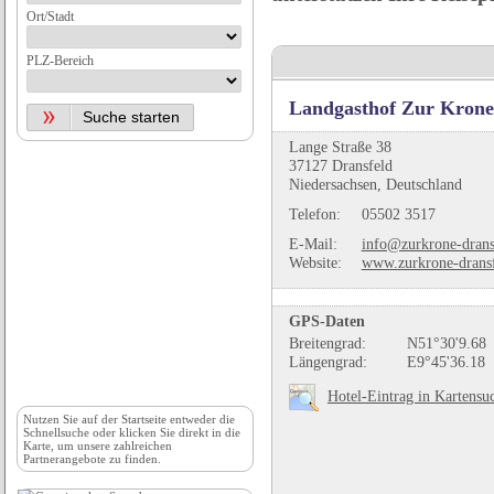
Ort/Stadt
PLZ-Bereich
Landgasthof Zur Krone
Lange Straße 38
37127 Dransfeld
Niedersachsen, Deutschland
Telefon:
05502 3517
E-Mail:
info@zurkrone-drans
Website:
www.zurkrone-dransf
GPS-Daten
Breitengrad:
N51°30'9.68
Längengrad:
E9°45'36.18
Hotel-Eintrag in Kartensu
Nutzen Sie auf der
Startseite
entweder die
Schnellsuche oder klicken Sie direkt in die
Karte, um unsere zahlreichen
Partnerangebote zu finden.