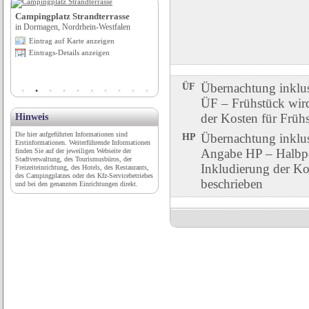
Campingplatz Strandterrasse
Wohnmobilstellplatz-Oberstdorf
in Dormagen, Nordrhein-Westfalen
in Oberstdorf, Bayern
Eintrag auf Karte anzeigen
Eintrag auf Karte anzeigen
Eintrags-Details anzeigen
Eintrags-Details anzeigen
ÜF
Übernachtung inklu
ÜF – Frühstück wird 
der Kosten für Früh
Hinweis
Die hier aufgeführten Informationen sind
HP
Übernachtung inklu
Erstinformationen. Weiterführende Informationen
Angabe HP – Halbpen
finden Sie auf der jeweiligen Webseite der
Stadtverwaltung, des Tourismusbüros, der
Inkludierung der Ko
Freizeiteinrichtung, des Hotels, des Restaurants,
des Campingplatzes oder des Kfz-Servicebetriebes
beschrieben
und bei den genannten Einrichtungen direkt.