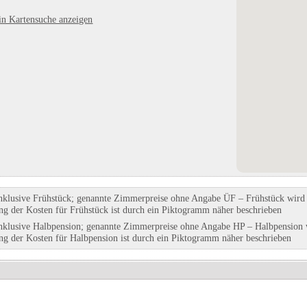
 Völlan
Auwerk Camping
Camping Los Escullos Níjar
in Kartensuche anzeigen
Südtirol
in Hainfeld, Niederösterreich
in Los Escullos-Níjar. Almería, And
Eintrag auf Karte anzeigen
Eintrag auf Karte anzeigen
Eintrags-Details anzeigen
Eintrags-Details anzeigen
nklusive Frühstück; genannte Zimmerpreise ohne Angabe ÜF – Frühstück wird g
ung der Kosten für Frühstück ist durch ein Piktogramm näher beschrieben
nklusive Halbpension; genannte Zimmerpreise ohne Angabe HP – Halbpension w
ung der Kosten für Halbpension ist durch ein Piktogramm näher beschrieben