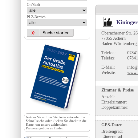
Ort/Stadt
PLZ-Bereich
Kininger
Oberacherner Str. 26
77855 Achern
Baden-Württemberg,
Telefon:
07841
Telefax:
07841
E-Mail:
info@
Website:
www.k
Zimmer & Preise
Anzahl:
Einzelzimmer:
Doppelzimmer:
Nutzen Sie auf der
Startseite
entweder die
Schnellsuche oder klicken Sie direkt in die
GPS-Daten
Karte, um unsere zahlreichen
Partnerangebote zu finden.
Breitengrad:
Längengrad: