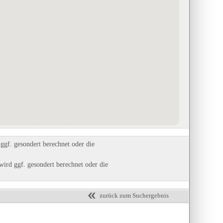
Campingplatz Grohnder Fährhaus
Wohnmobilhafen Nettersheim
alucía
in Emmerthal, Niedersachsen
in Nettersheim, Nordrhein-Westfalen
Eintrag auf Karte anzeigen
Eintrag auf Karte anzeigen
Eintrags-Details anzeigen
Eintrags-Details anzeigen
gf. gesondert berechnet oder die
ird ggf. gesondert berechnet oder die
zurück zum Suchergebnis