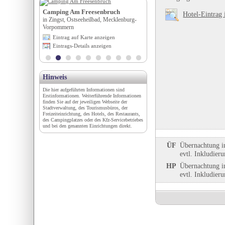
 i. S.
Camping Am Freesenbruch
Alpinfitness Waldcamping
Hotel-Eintrag 
wald, Baden-
in Zingst, Ostseeheilbad, Mecklenburg-
in Völlan/Lana (BZ), Trentino-
Vorpommern
Eintrag auf Karte anzeigen
igen
Eintrag auf Karte anzeigen
Eintrags-Details anzeigen
en
Eintrags-Details anzeigen
Hinweis
Die hier aufgeführten Informationen sind
Erstinformationen. Weiterführende Informationen
finden Sie auf der jeweiligen Webseite der
Stadtverwaltung, des Tourismusbüros, der
Freizeiteinrichtung, des Hotels, des Restaurants,
des Campingplatzes oder des Kfz-Servicebetriebes
und bei den genannten Einrichtungen direkt.
ÜF
Übernachtung i
evtl. Inkludier
HP
Übernachtung i
evtl. Inkludier