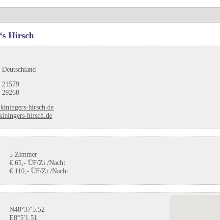
‘s Hirsch
 Deutschland
 21579
 29268
kiningers-hirsch.de
iningers-hirsch.de
5 Zimmer
€ 65,- ÜF/Zi./Nacht
€ 110,- ÜF/Zi./Nacht
N48°37'5.52
E8°5'1.51