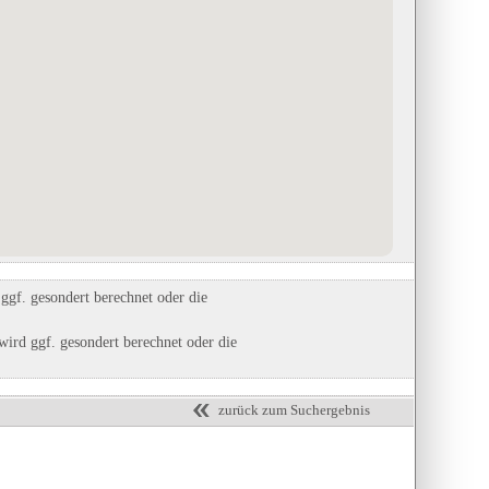
BurgStadt Camping
baltic - Freizeit GmbH Camping-
g-
in Kastellaun, Rheinland-Pfalz
und Ferienpark
Eintrag auf Karte anzeigen
in Markgrafenheide, Mecklenburg-
Eintrags-Details anzeigen
Vorpommern
Eintrag auf Karte anzeigen
Eintrags-Details anzeigen
gf. gesondert berechnet oder die
ird ggf. gesondert berechnet oder die
zurück zum Suchergebnis