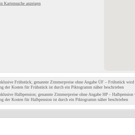
in Kartensuche anzeigen
aße
Panorama Camp Zell am See
Hansestadt Anklam
temberg
in Zell am See, Salzburg
in Anklam, Hansestadt, Mecklenbur
Vorpommern
Eintrag auf Karte anzeigen
Eintrag auf Karte anzeigen
Eintrags-Details anzeigen
Eintrags-Details anzeigen
nklusive Frühstück; genannte Zimmerpreise ohne Angabe ÜF – Frühstück wird g
ung der Kosten für Frühstück ist durch ein Piktogramm näher beschrieben
nklusive Halbpension; genannte Zimmerpreise ohne Angabe HP – Halbpension w
ung der Kosten für Halbpension ist durch ein Piktogramm näher beschrieben