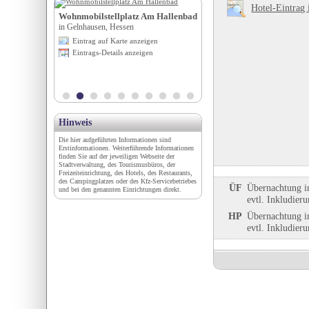
Hotel-Eintrag 
Wohnmobilstellplatz Am Hallenbad
Stellplatz Weinbrennerstr
in Gelnhausen, Hessen
in Bad Rappenau, Baden-Würt
igen
Eintrag auf Karte anzeigen
Eintrag auf Karte anzeigen
en
Eintrags-Details anzeigen
Eintrags-Details anzeigen
Hinweis
Die hier aufgeführten Informationen sind
Erstinformationen. Weiterführende Informationen
finden Sie auf der jeweiligen Webseite der
Stadtverwaltung, des Tourismusbüros, der
Freizeiteinrichtung, des Hotels, des Restaurants,
des Campingplatzes oder des Kfz-Servicebetriebes
ÜF
Übernachtung i
und bei den genannten Einrichtungen direkt.
evtl. Inkludier
HP
Übernachtung i
evtl. Inkludier