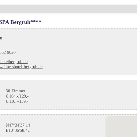
 SPA Bergruh****
äu
362 9020
hotelbergruh.de
ellnesshotel-bergruh.de
30 Zimmer
€ 104,-/129,-
€ 110,-/139,-
N47°34'37.14
E10°36'58.42