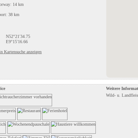
orway: 14 km
seum
Campingpark Oase Ettenheim
BurgStadt Camping
in Ettenheim, Baden-Württemberg
in Kastellaun, Rheinland-Pfalz
port: 38 km
Eintrag auf Karte anzeigen
Eintrag auf Karte anzeigen
Eintrags-Details anzeigen
Eintrags-Details anzeigen
N52°21'34.75
E9°15'16.66
in Kartensuche anzeigen
ice
Weitere Informa
Wild- u. Landfleis