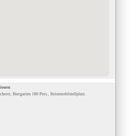
Almtal Camp - WellnessWelt
Campingplatz Langballigau
in Pettenbach, Oberösterreich
in Langballig, Schleswig-Holstein
Eintrag auf Karte anzeigen
Eintrag auf Karte anzeigen
Eintrags-Details anzeigen
Eintrags-Details anzeigen
tionen
cherei, Biergarten 180 Pers., Reisemobilstellplatz.