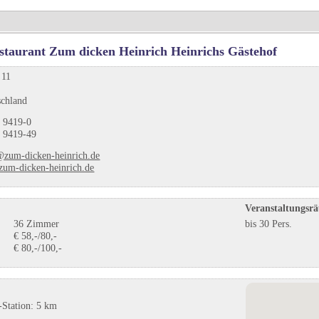
staurant Zum dicken Heinrich Heinrichs Gästehof
 11
schland
 9419-0
 9419-49
@zum-dicken-heinrich.de
um-dicken-heinrich.de
Veranstaltungsr
36 Zimmer
bis 30 Pers.
€ 58,-/80,-
€ 80,-/100,-
-Station: 5 km