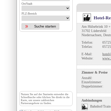
Ort/Stadt
PLZ-Bereich
Hotel-Re
Am Hülsebrink 10 +
31702 Lüdersfeld
Niedersachsen, Deut
Telefon:
05725
Telefax:
05725
E-Mail:
hotel
Website:
www.z
Zimmer & Preise
Anzahl:
Einzelzimmer:
Doppelzimmer:
Nutzen Sie auf der
Startseite
entweder die
Schnellsuche oder klicken Sie direkt in die
Anbindungen
Karte, um unsere zahlreichen
Partnerangebote zu finden.
Bahnhof/Train