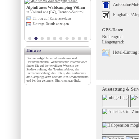
Autobahn/Mot
t
Alpinfitness Waldcamping Völlan
Steirisches Feuerwehrmu
in Völlan/Lana (BZ), Trentino-Südtirol
in Groß St. Florian, Steiermark
Flughafen/Air
igen
Eintrag auf Karte anzeigen
Eintrag auf Karte anzeigen
en
Eintrags-Details anzeigen
Eintrags-Details anzeigen
GPS-Daten
Breitengrad:
Längengrad:
Hinweis
Hotel-Eintrag 
Die hier aufgeführten Informationen sind
Erstinformationen. Weiterführende Informationen
finden Sie auf der jeweiligen Webseite der
Stadtverwaltung, des Tourismusbüros, der
Freizeiteinrichtung, des Hotels, des Restaurants,
des Campingplatzes oder des Kfz-Servicebetriebes
und bei den genannten Einrichtungen direkt.
Ausstattung & Serv