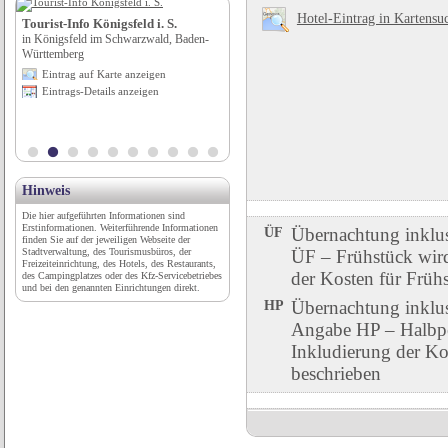
Hotel-Eintrag in Kartensu
r
Tourist-Info Königsfeld i. S.
Kurcamping Erlengrund Camping-
in Königsfeld im Schwarzwald, Baden-
Apppartements-Bungalows
Württemberg
in Bad Gastein, Salzburg
Eintrag auf Karte anzeigen
Eintrag auf Karte anzeigen
Eintrags-Details anzeigen
Eintrags-Details anzeigen
Hinweis
Die hier aufgeführten Informationen sind
Erstinformationen. Weiterführende Informationen
ÜF
Übernachtung inklu
finden Sie auf der jeweiligen Webseite der
Stadtverwaltung, des Tourismusbüros, der
ÜF – Frühstück wird 
Freizeiteinrichtung, des Hotels, des Restaurants,
der Kosten für Früh
des Campingplatzes oder des Kfz-Servicebetriebes
und bei den genannten Einrichtungen direkt.
HP
Übernachtung inklu
Angabe HP – Halbpen
Inkludierung der Ko
beschrieben