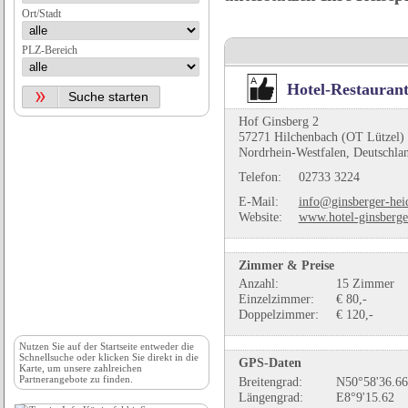
Ort/Stadt
PLZ-Bereich
Hotel-Restauran
Hof Ginsberg 2
57271 Hilchenbach (OT Lützel)
Nordrhein-Westfalen, Deutschla
Telefon:
02733 3224
E-Mail:
info@ginsberger-hei
Website:
www.hotel-ginsberge
Zimmer & Preise
Anzahl:
15 Zimmer
Einzelzimmer:
€ 80,-
Doppelzimmer:
€ 120,-
Nutzen Sie auf der
Startseite
entweder die
Schnellsuche oder klicken Sie direkt in die
GPS-Daten
Karte, um unsere zahlreichen
Partnerangebote zu finden.
Breitengrad:
N50°58'36.66
Längengrad:
E8°9'15.62