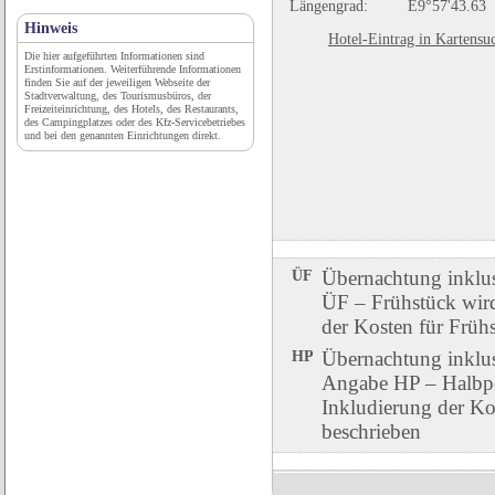
Längengrad:
E9°57'43.63
Hinweis
Hotel-Eintrag in Kartensu
Die hier aufgeführten Informationen sind
Erstinformationen. Weiterführende Informationen
finden Sie auf der jeweiligen Webseite der
Stadtverwaltung, des Tourismusbüros, der
Freizeiteinrichtung, des Hotels, des Restaurants,
des Campingplatzes oder des Kfz-Servicebetriebes
und bei den genannten Einrichtungen direkt.
ÜF
Übernachtung inklu
ÜF – Frühstück wird 
der Kosten für Früh
HP
Übernachtung inklu
Angabe HP – Halbpen
Inkludierung der Ko
beschrieben