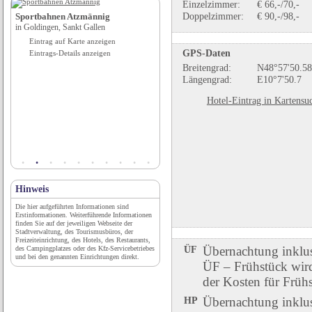
Einzelzimmer:
€ 66,-/70,-
Doppelzimmer:
€ 90,-/98,-
Sportbahnen Atzmännig
Tourist-Information Aalen
in Goldingen, Sankt Gallen
in Aalen, Baden-Württemberg
Eintrag auf Karte anzeigen
Eintrag auf Karte anzeigen
GPS-Daten
Eintrags-Details anzeigen
Eintrags-Details anzeigen
Breitengrad:
N48°57'50.58
Längengrad:
E10°7'50.7
Hotel-Eintrag in Kartensu
Hinweis
Die hier aufgeführten Informationen sind
Erstinformationen. Weiterführende Informationen
finden Sie auf der jeweiligen Webseite der
Stadtverwaltung, des Tourismusbüros, der
Freizeiteinrichtung, des Hotels, des Restaurants,
ÜF
Übernachtung inklu
des Campingplatzes oder des Kfz-Servicebetriebes
und bei den genannten Einrichtungen direkt.
ÜF – Frühstück wird 
der Kosten für Früh
HP
Übernachtung inklu