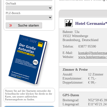
Ort/Stadt
PLZ-Bereich
Hotel Germania
Bahnstr. 53a
19322 Wittenberge
Brandenburg, Deutschland
Telefon:
03877 95590
E-Mail:
kontakt@hotelgerman
Website:
www.hotelgermania-w
Zimmer & Preise
Anzahl:
12 Zimmer
Einzelzimmer:
€ 75,-
Doppelzimmer:
€ 99,-
Nutzen Sie auf der
Startseite
entweder die
Schnellsuche oder klicken Sie direkt in die
GPS-Daten
Karte, um unsere zahlreichen
Partnerangebote zu finden.
Breitengrad:
N52°59'45.39
Längengrad:
E11°45'21.24