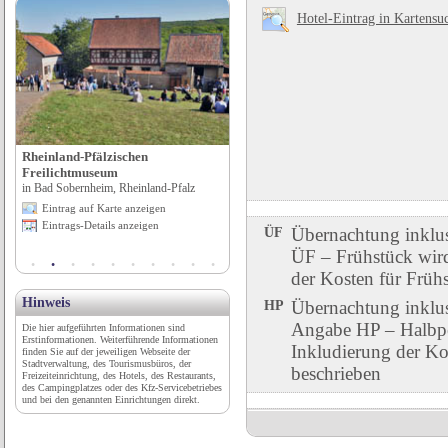
Hotel-Eintrag in Kartensu
Campinglatz Hartensbergsee
in Goldenstedt, Niedersachen
Eintrag auf Karte anzeigen
Eintrags-Details anzeigen
Rheinland-Pfälzischen
Freilichtmuseum
in Bad Sobernheim, Rheinland-Pfalz
Eintrag auf Karte anzeigen
Eintrags-Details anzeigen
ÜF
Übernachtung inklu
ÜF – Frühstück wird 
der Kosten für Früh
Hinweis
HP
Übernachtung inklu
Angabe HP – Halbpen
Die hier aufgeführten Informationen sind
Erstinformationen. Weiterführende Informationen
Inkludierung der Ko
finden Sie auf der jeweiligen Webseite der
Stadtverwaltung, des Tourismusbüros, der
beschrieben
Freizeiteinrichtung, des Hotels, des Restaurants,
des Campingplatzes oder des Kfz-Servicebetriebes
und bei den genannten Einrichtungen direkt.