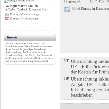
Längengrad:
E13°31'22.73
Weingut Martin Müllen
Stellplatz Rehbach
Hotel-Eintrag in Kartensu
in Traben-Trarbach, Rheinland-Pfalz
in Menzenschwand, Baden-Württemberg
Eintrag auf Karte anzeigen
Eintrag auf Karte anzeigen
Eintrags-Details anzeigen
Eintrags-Details anzeigen
Hinweis
Die hier aufgeführten Informationen sind
Erstinformationen. Weiterführende Informationen
finden Sie auf der jeweiligen Webseite der
Stadtverwaltung, des Tourismusbüros, der
Freizeiteinrichtung, des Hotels, des Restaurants,
des Campingplatzes oder des Kfz-Servicebetriebes
ÜF
Übernachtung inklu
und bei den genannten Einrichtungen direkt.
ÜF – Frühstück wird 
der Kosten für Früh
HP
Übernachtung inklu
Angabe HP – Halbpen
Inkludierung der Ko
beschrieben