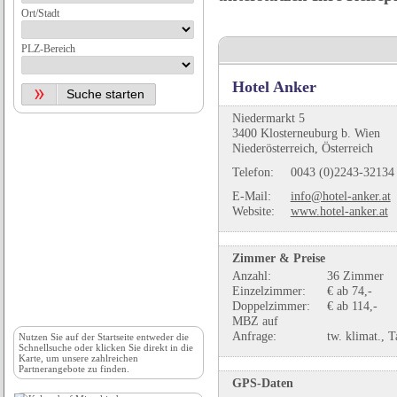
Ort/Stadt
PLZ-Bereich
Hotel Anker
Niedermarkt 5
3400 Klosterneuburg b. Wien
Niederösterreich, Österreich
Telefon:
0043 (0)2243-32134
E-Mail:
info@hotel-anker.at
Website:
www.hotel-anker.at
Zimmer & Preise
Anzahl:
36 Zimmer
Einzelzimmer:
€ ab 74,-
Doppelzimmer:
€ ab 114,-
MBZ auf
Anfrage:
tw. klimat., T
Nutzen Sie auf der
Startseite
entweder die
Schnellsuche oder klicken Sie direkt in die
Karte, um unsere zahlreichen
Partnerangebote zu finden.
GPS-Daten