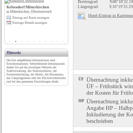
Breitengrad:
N48°18'32.19
Längengrad:
E16°19'33.29
Keltendorf Mitterkirchen
Camping Troisvierges
in Mitterkirchen, Oberösterreich
in Troisvierges, Diekirch
Hotel-Eintrag in Kartensu
Eintrag auf Karte anzeigen
Eintrag auf Karte anzeigen
Eintrags-Details anzeigen
Eintrags-Details anzeigen
Hinweis
Die hier aufgeführten Informationen sind
Erstinformationen. Weiterführende Informationen
finden Sie auf der jeweiligen Webseite der
Stadtverwaltung, des Tourismusbüros, der
Freizeiteinrichtung, des Hotels, des Restaurants,
des Campingplatzes oder des Kfz-Servicebetriebes
ÜF
Übernachtung inklu
und bei den genannten Einrichtungen direkt.
ÜF – Frühstück wird 
der Kosten für Früh
HP
Übernachtung inklu
Angabe HP – Halbpen
Inkludierung der Ko
beschrieben