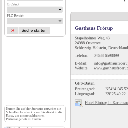
Ort/Stadt
PLZ-Bereich
Gasthaus Frörup
Stapelholmer Weg 43
24988 Oeversee
Schleswig-Holstein, Deutschland
Telefon:
04638 6598899
E-Mail:
info@gasthausfroeru
Website:
www.gasthausfroerup
GPS-Daten
Breitengrad:
N54°41'45.52
Längengrad:
E9°25'40.22
Hotel-Eintrag in Kartensu
Nutzen Sie auf der
Startseite
entweder die
Schnellsuche oder klicken Sie direkt in die
Karte, um unsere zahlreichen
Partnerangebote zu finden.