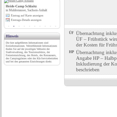
Heide-Camp Schlaitz
Wartburg-Stiftung Eisenach
in Muldestausee, Sachsen-Anhalt
in Eisenach, Thüringen
Eintrag auf Karte anzeigen
Eintrag auf Karte anzeigen
Eintrags-Details anzeigen
Eintrags-Details anzeigen
ÜF
Übernachtung inklu
Hinweis
ÜF – Frühstück wird 
Die hier aufgeführten Informationen sind
der Kosten für Früh
Erstinformationen. Weiterführende Informationen
finden Sie auf der jeweiligen Webseite der
HP
Übernachtung inklu
Stadtverwaltung, des Tourismusbüros, der
Freizeiteinrichtung, des Hotels, des Restaurants,
Angabe HP – Halbpen
des Campingplatzes oder des Kfz-Servicebetriebes
und bei den genannten Einrichtungen direkt.
Inkludierung der Ko
beschrieben