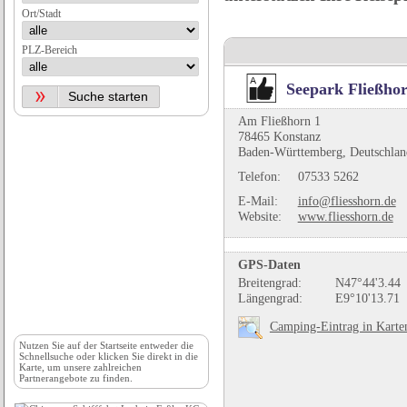
Ort/Stadt
PLZ-Bereich
Seepark Fließho
Am Fließhorn 1
78465 Konstanz
Baden-Württemberg, Deutschlan
Telefon:
07533 5262
E-Mail:
info@fliesshorn.de
Website:
www.fliesshorn.de
GPS-Daten
Breitengrad:
N47°44'3.44
Längengrad:
E9°10'13.71
Camping-Eintrag in Karte
Nutzen Sie auf der
Startseite
entweder die
Schnellsuche oder klicken Sie direkt in die
Karte, um unsere zahlreichen
Partnerangebote zu finden.