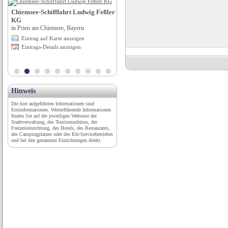
Chiemsee-Schifffahrt Ludwig Feßler
Hotel Alter Wirt
KG
in Hallbergmoos, Bayern
in Prien am Chiemsee, Bayern
Eintrag auf Karte anzeigen
Eintrag auf Karte anzeigen
Eintrags-Details anzeigen
Eintrags-Details anzeigen
Hinweis
Die hier aufgeführten Informationen sind
Erstinformationen. Weiterführende Informationen
finden Sie auf der jeweiligen Webseite der
Stadtverwaltung, des Tourismusbüros, der
Freizeiteinrichtung, des Hotels, des Restaurants,
des Campingplatzes oder des Kfz-Servicebetriebes
und bei den genannten Einrichtungen direkt.