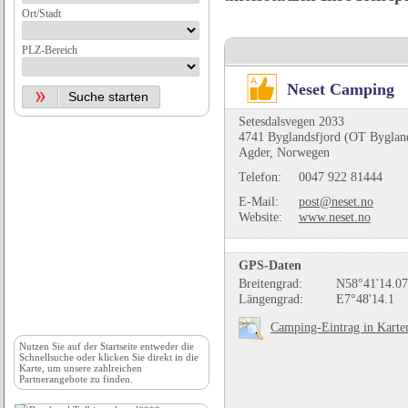
Ort/Stadt
PLZ-Bereich
Neset Camping
Setesdalsvegen 2033
4741 Byglandsfjord (OT Bygland
Agder, Norwegen
Telefon:
0047 922 81444
E-Mail:
post@neset.no
Website:
www.neset.no
GPS-Daten
Breitengrad:
N58°41'14.07
Längengrad:
E7°48'14.1
Camping-Eintrag in Karte
Nutzen Sie auf der
Startseite
entweder die
Schnellsuche oder klicken Sie direkt in die
Karte, um unsere zahlreichen
Partnerangebote zu finden.