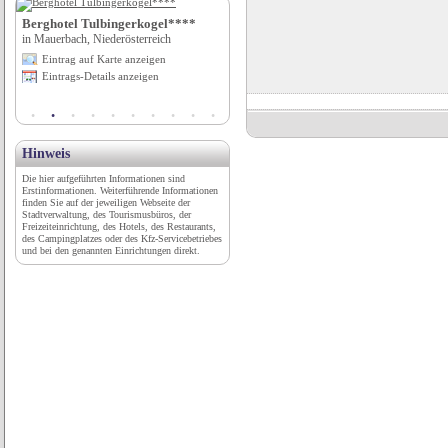
Berghotel Tulbingerkogel****
Falknerei Burg Greifenstein
in Mauerbach, Niederösterreich
in Bad Blankenburg, Thüringen
Eintrag auf Karte anzeigen
Eintrag auf Karte anzeigen
Eintrags-Details anzeigen
Eintrags-Details anzeigen
Hinweis
Die hier aufgeführten Informationen sind
Erstinformationen. Weiterführende Informationen
finden Sie auf der jeweiligen Webseite der
Stadtverwaltung, des Tourismusbüros, der
Freizeiteinrichtung, des Hotels, des Restaurants,
des Campingplatzes oder des Kfz-Servicebetriebes
und bei den genannten Einrichtungen direkt.