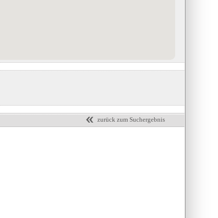
Biohotel Grafenast
Hotel Bellinzona Sud Swiss Qualit
in Pill / Schwaz, Tirol
***
in Monte Carasso, Tessin
Eintrag auf Karte anzeigen
Eintrag auf Karte anzeigen
Eintrags-Details anzeigen
Eintrags-Details anzeigen
zurück zum Suchergebnis