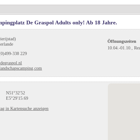
pingplatz De Graspol Adults only! Ab 18 Jahre.
erijstad)
Öffnungszeiten
erlande
10.04.-01.10., Re
(0)499-338 229
degraspol.nl
andschapscamping.com
N51°32'52
E5°29'15.69
ag in Kartensuche anzeigen