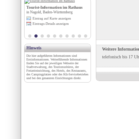
e
Tourist-Information im Rathaus
Wohnmobilstellplatz Am
in Nagold, Baden-Württemberg
Wasserturm
t
in Kehl, Baden-Württemberg
Eintrag auf Karte anzeigen
igen
Eintrag auf Karte anzeigen
Eintrags-Details anzeigen
en
Eintrags-Details anzeigen
Hinweis
Weitere Informatio
Die hier aufgeführten Informationen sind
telefonisch bis 17 Uh
Erstinformationen. Weiterführende Informationen
finden Sie auf der jeweiligen Webseite der
Stadtverwaltung, des Tourismusbüros, der
Freizeiteinrichtung, des Hotels, des Restaurants,
des Campingplatzes oder des Kfz-Servicebetriebes
und bei den genannten Einrichtungen direkt.