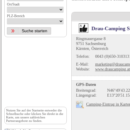
Ort/Stadt
PLZ-Bereich
Drau-Camping S
Ringmauergasse 8
9751 Sachsenburg
Kärnten, Österreich
Telefon:
0043 (0)650-3103131
E-Mail:
marketing@draucamp
Website:
www.draucamping.at
GPS-Daten
Breitengrad:
N46°49'43.22
Längengrad:
E13°20'51.15
Camping-Eintrag in Karte
Nutzen Sie auf der
Startseite
entweder die
Schnellsuche oder klicken Sie direkt in die
Karte, um unsere zahlreichen
Partnerangebote zu finden.