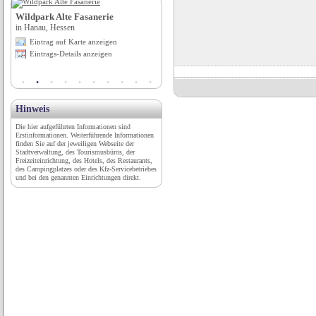
Wildpark Alte Fasanerie
Hotel Rivabella au Lac
in Hanau, Hessen
in Brissago, Tessin
Eintrag auf Karte anzeigen
Eintrag auf Karte anzeigen
Eintrags-Details anzeigen
Eintrags-Details anzeigen
Hinweis
Die hier aufgeführten Informationen sind
Erstinformationen. Weiterführende Informationen
finden Sie auf der jeweiligen Webseite der
Stadtverwaltung, des Tourismusbüros, der
Freizeiteinrichtung, des Hotels, des Restaurants,
des Campingplatzes oder des Kfz-Servicebetriebes
und bei den genannten Einrichtungen direkt.