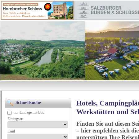
Hotels, Campingplät
Schnellsuche
Werkstätten und Se
nur Einträge mit Bild
Eintragsart
Finden Sie auf diesen Se
– hier empfehlen sich di
Land
unterstützen Ihre Reise