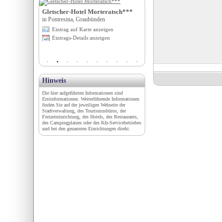
der Horn
Gletscher-Hotel Morteratsch***
Stadt Bernau bei Berlin, T
chsen-Anhalt
in Pontresina, Graubünden
Information
igen
Eintrag auf Karte anzeigen
in Bernau bei Berlin, Berlin
en
Eintrags-Details anzeigen
Eintrag auf Karte anzeigen
Eintrags-Details anzeigen
Hinweis
Die hier aufgeführten Informationen sind
Erstinformationen. Weiterführende Informationen
finden Sie auf der jeweiligen Webseite der
Stadtverwaltung, des Tourismusbüros, der
Freizeiteinrichtung, des Hotels, des Restaurants,
des Campingplatzes oder des Kfz-Servicebetriebes
und bei den genannten Einrichtungen direkt.