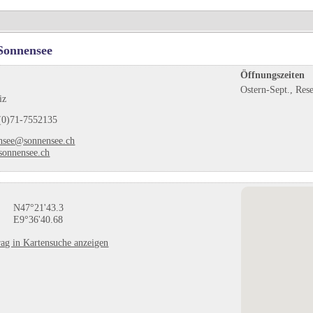
Sonnensee
Öffnungszeiten
Ostern-Sept., Res
iz
(0)71-7552135
nsee@sonnensee.ch
onnensee.ch
N47°21'43.3
E9°36'40.68
ag in Kartensuche anzeigen