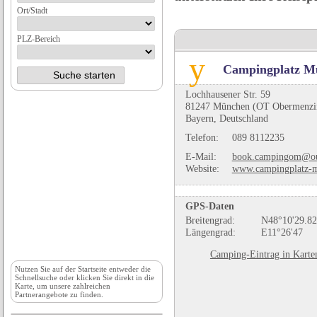
Ort/Stadt
PLZ-Bereich
Campingplatz M
Lochhausener Str. 59
81247 München (OT Obermenzi
Bayern, Deutschland
Telefon:
089 8112235
E-Mail:
book.campingom@ou
Website:
www.campingplatz-m
GPS-Daten
Breitengrad:
N48°10'29.82
Längengrad:
E11°26'47
Camping-Eintrag in Karte
Nutzen Sie auf der
Startseite
entweder die
Schnellsuche oder klicken Sie direkt in die
Karte, um unsere zahlreichen
Partnerangebote zu finden.