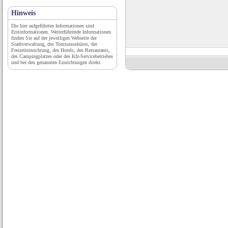
Hinweis
Die hier aufgeführten Informationen sind
Erstinformationen. Weiterführende Informationen
finden Sie auf der jeweiligen Webseite der
Stadtverwaltung, des Tourismusbüros, der
Freizeiteinrichtung, des Hotels, des Restaurants,
des Campingplatzes oder des Kfz-Servicebetriebes
und bei den genannten Einrichtungen direkt.