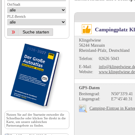
Ort/Stadt
PLZ-Bereich
Campingplatz Kl
Klingelwiese
56244 Maxsain
Rheinland-Pfalz, Deutschland
Telefon:
02626 5043
E-Mail:
info@klingelwiese.d
Website:
www.klingelwiese.de
GPS-Daten
Breitengrad:
N50°33'9.41
Längengrad:
E7°45'40.31
Camping-Eintrag in Karte
Nutzen Sie auf der
Startseite
entweder die
Schnellsuche oder klicken Sie direkt in die
Karte, um unsere zahlreichen
Partnerangebote zu finden.