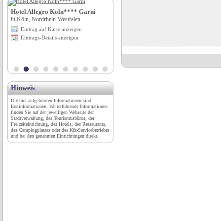
Hotel Allegro Köln**** Garni
Hansestadt Anklam
in Köln, Nordrhein-Westfalen
in Anklam, Hansestadt, Mecklenburg-
Vorpommern
Eintrag auf Karte anzeigen
Eintrag auf Karte anzeigen
Eintrags-Details anzeigen
Eintrags-Details anzeigen
Hinweis
Die hier aufgeführten Informationen sind
Erstinformationen. Weiterführende Informationen
finden Sie auf der jeweiligen Webseite der
Stadtverwaltung, des Tourismusbüros, der
Freizeiteinrichtung, des Hotels, des Restaurants,
des Campingplatzes oder des Kfz-Servicebetriebes
und bei den genannten Einrichtungen direkt.