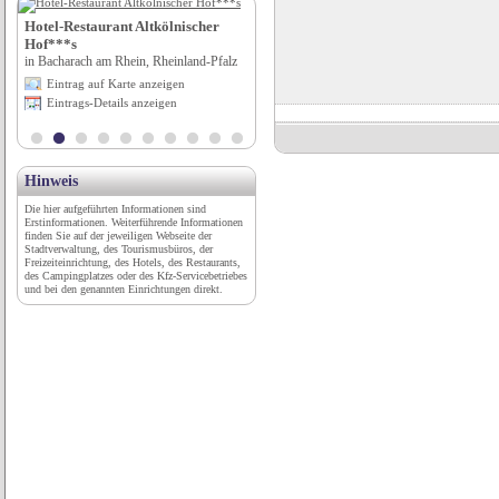
Hotel-Restaurant Altkölnischer
Museum Schloss Greillenstein
Hof***s
in Röhrenbach, Niederösterreich
in Bacharach am Rhein, Rheinland-Pfalz
Eintrag auf Karte anzeigen
Eintrag auf Karte anzeigen
Eintrags-Details anzeigen
Eintrags-Details anzeigen
Hinweis
Die hier aufgeführten Informationen sind
Erstinformationen. Weiterführende Informationen
finden Sie auf der jeweiligen Webseite der
Stadtverwaltung, des Tourismusbüros, der
Freizeiteinrichtung, des Hotels, des Restaurants,
des Campingplatzes oder des Kfz-Servicebetriebes
und bei den genannten Einrichtungen direkt.