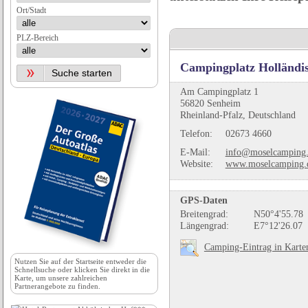
Ort/Stadt
PLZ-Bereich
Campingplatz Holländis
Am Campingplatz 1
56820 Senheim
Rheinland-Pfalz, Deutschland
Telefon:
02673 4660
E-Mail:
info@moselcamping
Website:
www.moselcamping.
GPS-Daten
Breitengrad:
N50°4'55.78
Längengrad:
E7°12'26.07
Camping-Eintrag in Karte
Nutzen Sie auf der
Startseite
entweder die
Schnellsuche oder klicken Sie direkt in die
Karte, um unsere zahlreichen
Partnerangebote zu finden.