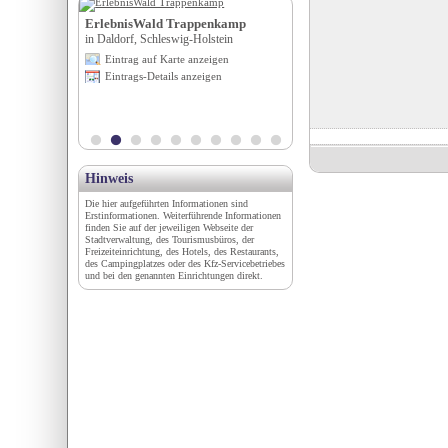
e
ErlebnisWald Trappenkamp
Tourismusverband Wippta
sachsen
in Daldorf, Schleswig-Holstein
in Steinach am Brenner, Tirol
igen
Eintrag auf Karte anzeigen
Eintrag auf Karte anzeigen
en
Eintrags-Details anzeigen
Eintrags-Details anzeigen
Hinweis
Die hier aufgeführten Informationen sind
Erstinformationen. Weiterführende Informationen
finden Sie auf der jeweiligen Webseite der
Stadtverwaltung, des Tourismusbüros, der
Freizeiteinrichtung, des Hotels, des Restaurants,
des Campingplatzes oder des Kfz-Servicebetriebes
und bei den genannten Einrichtungen direkt.