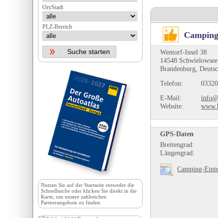
Ort/Stadt
PLZ-Bereich
Camping
Wentorf-Insel 38
14548 Schwielowsee
Brandenburg, Deuts
Telefon:
03320
E-Mail:
info@
Website:
www.b
GPS-Daten
Breitengrad:
Längengrad:
Camping-Eintr
Nutzen Sie auf der
Startseite
entweder die
Schnellsuche oder klicken Sie direkt in die
Karte, um unsere zahlreichen
Partnerangebote zu finden.