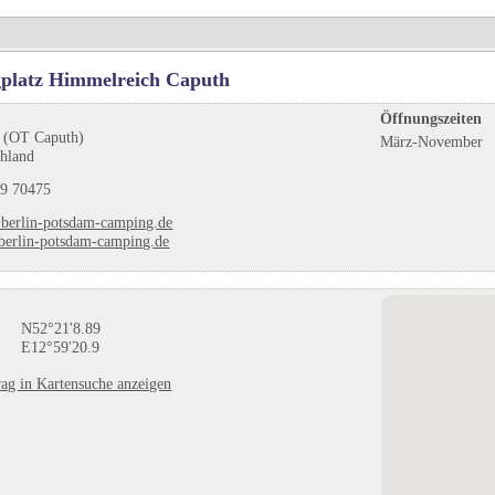
platz Himmelreich Caputh
Öffnungszeiten
 (OT Caputh)
März-November
chland
9 70475
berlin-potsdam-camping.de
erlin-potsdam-camping.de
N52°21'8.89
E12°59'20.9
ag in Kartensuche anzeigen