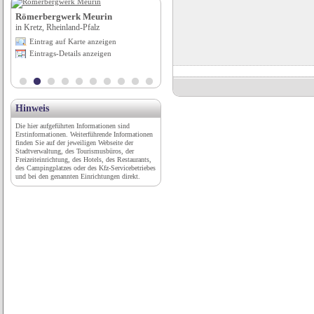
Römerbergwerk Meurin
Hotel Unger
in Kretz, Rheinland-Pfalz
in Stuttgart, Baden-Württemberg
Eintrag auf Karte anzeigen
Eintrag auf Karte anzeigen
Eintrags-Details anzeigen
Eintrags-Details anzeigen
Hinweis
Die hier aufgeführten Informationen sind
Erstinformationen. Weiterführende Informationen
finden Sie auf der jeweiligen Webseite der
Stadtverwaltung, des Tourismusbüros, der
Freizeiteinrichtung, des Hotels, des Restaurants,
des Campingplatzes oder des Kfz-Servicebetriebes
und bei den genannten Einrichtungen direkt.