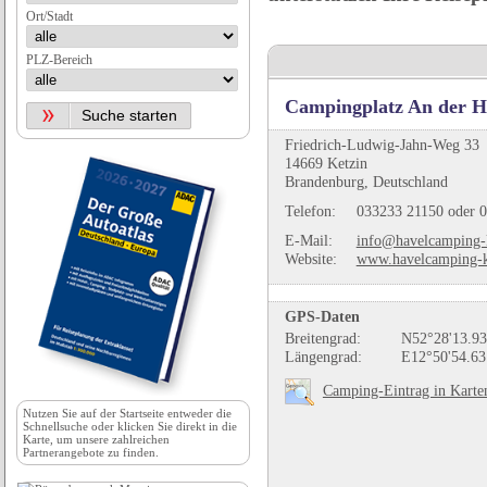
Ort/Stadt
PLZ-Bereich
Campingplatz An der H
Friedrich-Ludwig-Jahn-Weg 33
14669 Ketzin
Brandenburg, Deutschland
Telefon:
033233 21150 oder 
E-Mail:
info@havelcamping-k
Website:
www.havelcamping-k
GPS-Daten
Breitengrad:
N52°28'13.93
Längengrad:
E12°50'54.63
Camping-Eintrag in Karte
Nutzen Sie auf der
Startseite
entweder die
Schnellsuche oder klicken Sie direkt in die
Karte, um unsere zahlreichen
Partnerangebote zu finden.