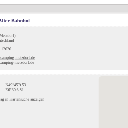
Alter Bahnhof
Metzdorf)
utschland
 12626
camping-metzdorf.de
amping-metzdorf.de
N49°45'9.53
E6°30'6.81
ag in Kartensuche anzeigen