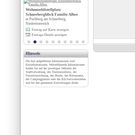
erlehen****s
Hotel Schweizer Hof***s
Wohnmobilstellplatz
Bayern
in Baden-Baden, Baden-Württ
Schneebergblick Familie Alber
igen
Eintrag auf Karte anzeigen
in Puchberg am Schneeberg,
en
Eintrags-Details anzeigen
Niederösterreich
Eintrag auf Karte anzeigen
Eintrags-Details anzeigen
Hinweis
Die hier aufgeführten Informationen sind
Erstinformationen. Weiterführende Informationen
finden Sie auf der jeweiligen Webseite der
Stadtverwaltung, des Tourismusbüros, der
Freizeiteinrichtung, des Hotels, des Restaurants,
des Campingplatzes oder des Kfz-Servicebetriebes
und bei den genannten Einrichtungen direkt.