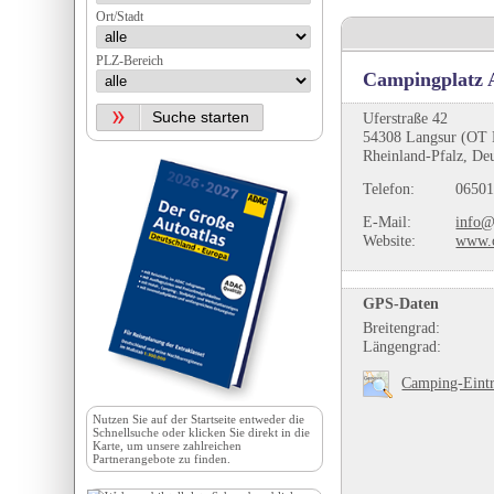
Ort/Stadt
PLZ-Bereich
Campingplatz 
Uferstraße 42
54308 Langsur (OT 
Rheinland-Pfalz, De
Telefon:
06501
E-Mail:
info@
Website:
www.c
GPS-Daten
Breitengrad:
Längengrad:
Camping-Eintr
Nutzen Sie auf der
Startseite
entweder die
Schnellsuche oder klicken Sie direkt in die
Karte, um unsere zahlreichen
Partnerangebote zu finden.