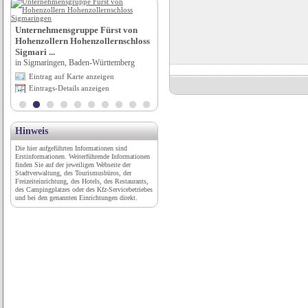
City Hotel Bremerhaven***
in Bremerhaven, Bremen
Unternehmensgruppe Fürst von
Hohenzollern Hohenzollernschloss
Eintrag auf Karte anzeigen
Sigmari ...
Eintrags-Details anzeigen
in Sigmaringen, Baden-Württemberg
Eintrag auf Karte anzeigen
Eintrags-Details anzeigen
Hinweis
Die hier aufgeführten Informationen sind
Erstinformationen. Weiterführende Informationen
finden Sie auf der jeweiligen Webseite der
Stadtverwaltung, des Tourismusbüros, der
Freizeiteinrichtung, des Hotels, des Restaurants,
des Campingplatzes oder des Kfz-Servicebetriebes
und bei den genannten Einrichtungen direkt.