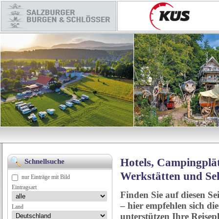
Hotels, Campingplät
Schnellsuche
Werkstätten und Se
nur Einträge mit Bild
Eintragsart
Finden Sie auf diesen Se
– hier empfehlen sich di
Land
unterstützen Ihre Reise