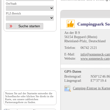
Ort/Stadt
PLZ-Bereich
Campingpark So
An der B 9
56154 Boppard (Rhein)
Rheinland-Pfalz, Deutschland
Telefon:
06742 2121
E-Mail:
info@sonneneck-cam
Website:
www.sonneneck-cam
GPS-Daten
Breitengrad:
N50°12'46.86
Längengrad:
E7°37'19.4
Camping-Eintrag in Karte
Nutzen Sie auf der
Startseite
entweder die
Schnellsuche oder klicken Sie direkt in die
Karte, um unsere zahlreichen
Partnerangebote zu finden.