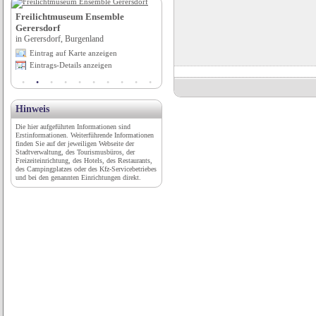
tel
Freilichtmuseum Ensemble
Stellplatz Bad am Stadtwald
Gerersdorf
in Neumünster, Schleswig-Holstein
in Gerersdorf, Burgenland
Eintrag auf Karte anzeigen
Eintrag auf Karte anzeigen
Eintrags-Details anzeigen
Eintrags-Details anzeigen
Hinweis
Die hier aufgeführten Informationen sind
Erstinformationen. Weiterführende Informationen
finden Sie auf der jeweiligen Webseite der
Stadtverwaltung, des Tourismusbüros, der
Freizeiteinrichtung, des Hotels, des Restaurants,
des Campingplatzes oder des Kfz-Servicebetriebes
und bei den genannten Einrichtungen direkt.