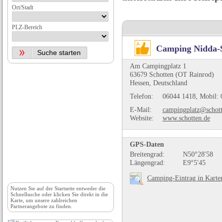
Ort/Stadt
PLZ-Bereich
Camping Nidda-
Am Campingplatz 1
63679 Schotten (OT Rainrod)
Hessen, Deutschland
Telefon:
06044 1418, Mobil: 
E-Mail:
campingplatz@schott
Website:
www.schotten.de
GPS-Daten
Breitengrad:
N50°28'58
Längengrad:
E9°5'45
Camping-Eintrag in Karte
Nutzen Sie auf der
Startseite
entweder die
Schnellsuche oder klicken Sie direkt in die
Karte, um unsere zahlreichen
Partnerangebote zu finden.