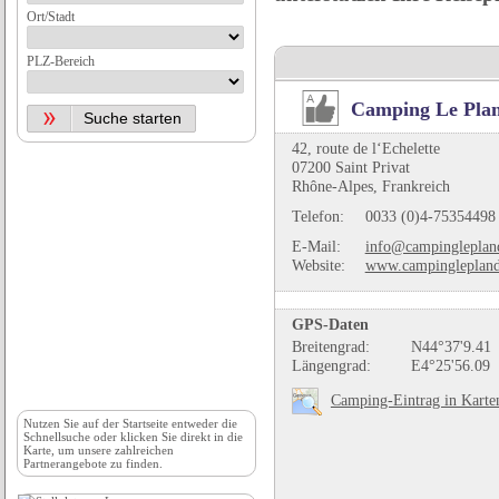
Ort/Stadt
PLZ-Bereich
Camping Le Pla
42, route de l‘Echelette
07200 Saint Privat
Rhône-Alpes, Frankreich
Telefon:
0033 (0)4-75354498
E-Mail:
info@campingleplan
Website:
www.campingleplan
GPS-Daten
Breitengrad:
N44°37'9.41
Längengrad:
E4°25'56.09
Camping-Eintrag in Karte
Nutzen Sie auf der
Startseite
entweder die
Schnellsuche oder klicken Sie direkt in die
Karte, um unsere zahlreichen
Partnerangebote zu finden.