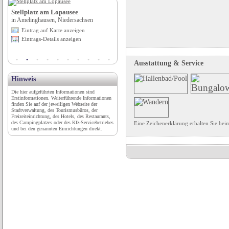
sch
Stellplatz am Lopausee
Abenteuer Erzberg
in Amelinghausen, Niedersachsen
in Eisenerz, Steiermark
Eintrag auf Karte anzeigen
Eintrag auf Karte anzeigen
Eintrags-Details anzeigen
Eintrags-Details anzeigen
Ausstattung & Service
Hinweis
Die hier aufgeführten Informationen sind
Erstinformationen. Weiterführende Informationen
finden Sie auf der jeweiligen Webseite der
Stadtverwaltung, des Tourismusbüros, der
Freizeiteinrichtung, des Hotels, des Restaurants,
des Campingplatzes oder des Kfz-Servicebetriebes
Eine Zeichenerklärung erhalten Sie be
und bei den genannten Einrichtungen direkt.