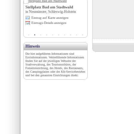
Achern
Stellplatz Bad am Stadtwald
Hotel & Ferienanlage Haf
berg
in Neumünster, Schleswig-Holstein
in Ueckermünde, Seebad, Meck
Vorpommern
igen
Eintrag auf Karte anzeigen
Eintrag auf Karte anzeigen
en
Eintrags-Details anzeigen
Eintrags-Details anzeigen
Hinweis
Die hier aufgeführten Informationen sind
Erstinformationen. Weiterführende Informationen
finden Sie auf der jeweiligen Webseite der
Stadtverwaltung, des Tourismusbüros, der
Freizeiteinrichtung, des Hotels, des Restaurants,
des Campingplatzes oder des Kfz-Servicebetriebes
und bei den genannten Einrichtungen direkt.