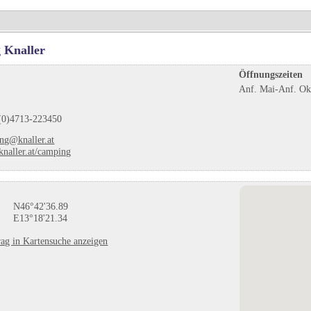
 Knaller
Öffnungszeiten
Anf. Mai-Anf. Ok
(0)4713-223450
ng@knaller.at
naller.at/camping
N46°42'36.89
E13°18'21.34
ag in Kartensuche anzeigen