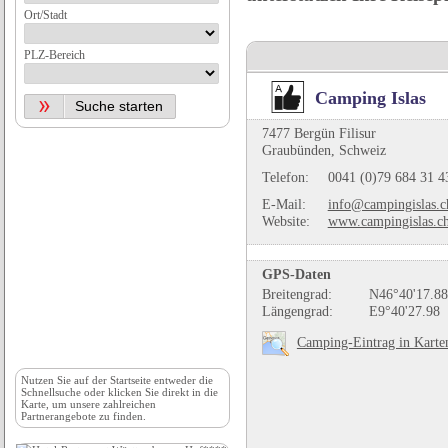
Ort/Stadt
PLZ-Bereich
Camping Islas
7477 Bergün Filisur
Graubünden, Schweiz
Telefon:
0041 (0)79 684 31 4
E-Mail:
info@campingislas.c
Website:
www.campingislas.c
GPS-Daten
Breitengrad:
N46°40'17.88
Längengrad:
E9°40'27.98
Camping-Eintrag in Karte
Nutzen Sie auf der
Startseite
entweder die
Schnellsuche oder klicken Sie direkt in die
Karte, um unsere zahlreichen
Partnerangebote zu finden.