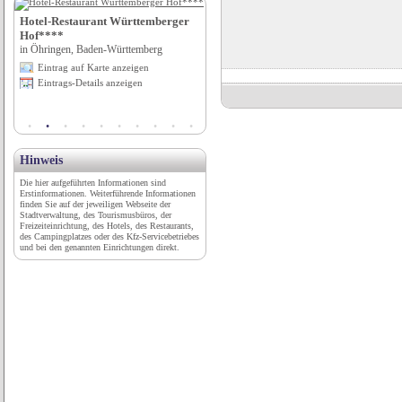
s
Hotel-Restaurant Württemberger
1. Reisemobil-Stellplatz Mureck &
Hof****
Auwaldcamping Mureck
in Öhringen, Baden-Württemberg
in Mureck, Steiermark
Eintrag auf Karte anzeigen
Eintrag auf Karte anzeigen
Eintrags-Details anzeigen
Eintrags-Details anzeigen
Hinweis
Die hier aufgeführten Informationen sind
Erstinformationen. Weiterführende Informationen
finden Sie auf der jeweiligen Webseite der
Stadtverwaltung, des Tourismusbüros, der
Freizeiteinrichtung, des Hotels, des Restaurants,
des Campingplatzes oder des Kfz-Servicebetriebes
und bei den genannten Einrichtungen direkt.