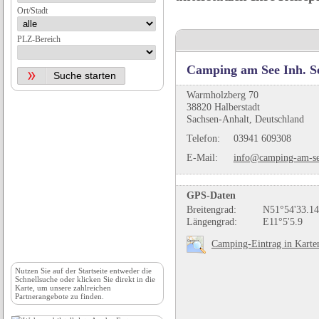
Ort/Stadt
PLZ-Bereich
Camping am See Inh. Se
Warmholzberg 70
38820 Halberstadt
Sachsen-Anhalt, Deutschland
Telefon:
03941 609308
E-Mail:
info@camping-am-se
GPS-Daten
Breitengrad:
N51°54'33.14
Längengrad:
E11°5'5.9
Camping-Eintrag in Karte
Nutzen Sie auf der
Startseite
entweder die
Schnellsuche oder klicken Sie direkt in die
Karte, um unsere zahlreichen
Partnerangebote zu finden.