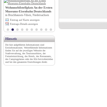
Stadtverwaltung - Tourismusbüro
Wohnmobilstellplatz An der Ersten
in Lich, Hessen
Museums-Eisenbahn Deutschlands
Eintrag auf Karte anzeigen
in Bruchhausen-Vilsen, Niedersachsen
Eintrags-Details anzeigen
Eintrag auf Karte anzeigen
Eintrags-Details anzeigen
Hinweis
Die hier aufgeführten Informationen sind
Erstinformationen. Weiterführende Informationen
finden Sie auf der jeweiligen Webseite der
Stadtverwaltung, des Tourismusbüros, der
Freizeiteinrichtung, des Hotels, des Restaurants,
des Campingplatzes oder des Kfz-Servicebetriebes
und bei den genannten Einrichtungen direkt.