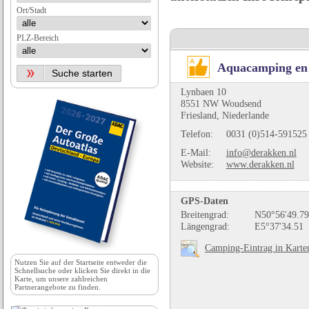
Ort/Stadt
PLZ-Bereich
Aquacamping en
Lynbaen 10
8551 NW Woudsend
Friesland, Niederlande
Telefon:
0031 (0)514-591525
E-Mail:
info@derakken.nl
Website:
www.derakken.nl
GPS-Daten
Breitengrad:
N50°56'49.79
Längengrad:
E5°37'34.51
Camping-Eintrag in Karte
Nutzen Sie auf der
Startseite
entweder die
Schnellsuche oder klicken Sie direkt in die
Karte, um unsere zahlreichen
Partnerangebote zu finden.