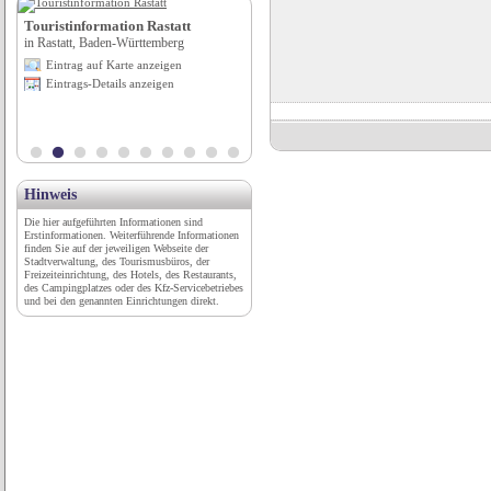
Touristinformation Rastatt
Alpenromantik-Hotel
in Rastatt, Baden-Württemberg
Wirlerhof****
in Galtür, Tirol
Eintrag auf Karte anzeigen
Eintrag auf Karte anzeigen
Eintrags-Details anzeigen
Eintrags-Details anzeigen
Hinweis
Die hier aufgeführten Informationen sind
Erstinformationen. Weiterführende Informationen
finden Sie auf der jeweiligen Webseite der
Stadtverwaltung, des Tourismusbüros, der
Freizeiteinrichtung, des Hotels, des Restaurants,
des Campingplatzes oder des Kfz-Servicebetriebes
und bei den genannten Einrichtungen direkt.