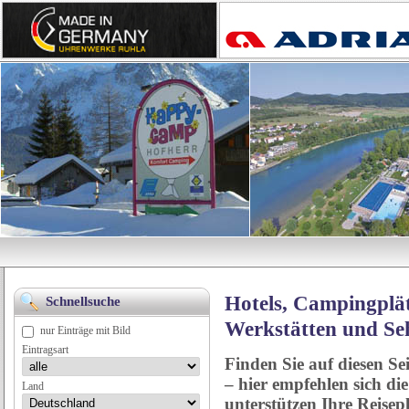
Hotels, Campingplät
Schnellsuche
Werkstätten und Se
nur Einträge mit Bild
Eintragsart
Finden Sie auf diesen Se
– hier empfehlen sich di
Land
unterstützen Ihre Reise