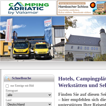
Hotels, Campingplät
Schnellsuche
Werkstätten und Se
nur Einträge mit Bild
Eintragsart
Finden Sie auf diesen Se
– hier empfehlen sich di
Land
unterstützen Ihre Reise