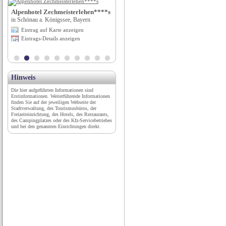
H
Alpenhotel Zechmeisterlehen****s
Wild- & Erlebnispark Daun
in Schönau a. Königssee, Bayern
in Daun, Rheinland-Pfalz
Eintrag auf Karte anzeigen
Eintrag auf Karte anzeigen
Eintrags-Details anzeigen
Eintrags-Details anzeigen
Hinweis
Die hier aufgeführten Informationen sind
Erstinformationen. Weiterführende Informationen
finden Sie auf der jeweiligen Webseite der
Stadtverwaltung, des Tourismusbüros, der
Freizeiteinrichtung, des Hotels, des Restaurants,
des Campingplatzes oder des Kfz-Servicebetriebes
und bei den genannten Einrichtungen direkt.