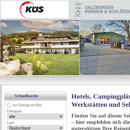
Hotels, Campingplät
Schnellsuche
Werkstätten und Se
nur Einträge mit Bild
Eintragsart
Finden Sie auf diesen Se
– hier empfehlen sich di
Land
unterstützen Ihre Reise