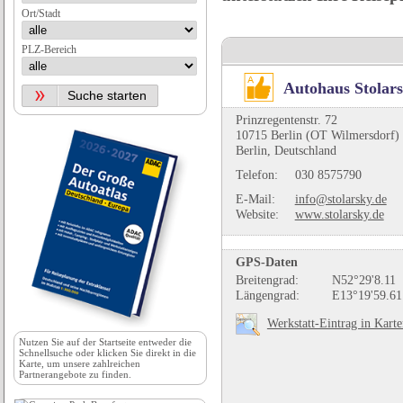
Ort/Stadt
PLZ-Bereich
Autohaus Stolar
Prinzregentenstr. 72
10715 Berlin (OT Wilmersdorf)
Berlin, Deutschland
Telefon:
030 8575790
E-Mail:
info@stolarsky.de
Website:
www.stolarsky.de
GPS-Daten
Breitengrad:
N52°29'8.11
Längengrad:
E13°19'59.61
Werkstatt-Eintrag in Kart
Nutzen Sie auf der
Startseite
entweder die
Schnellsuche oder klicken Sie direkt in die
Karte, um unsere zahlreichen
Partnerangebote zu finden.