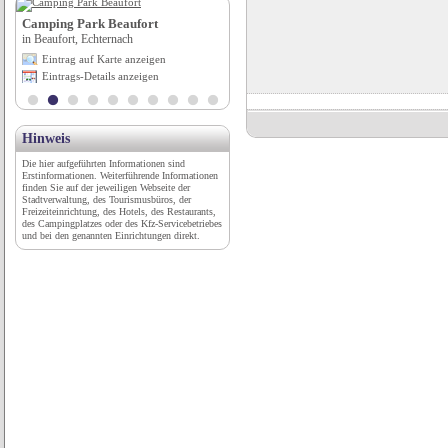
Camping Park Beaufort
Parkhotel****
in Beaufort, Echternach
in Bad Füssing, Bayern
Eintrag auf Karte anzeigen
Eintrag auf Karte anzeigen
Eintrags-Details anzeigen
Eintrags-Details anzeigen
Hinweis
Die hier aufgeführten Informationen sind
Erstinformationen. Weiterführende Informationen
finden Sie auf der jeweiligen Webseite der
Stadtverwaltung, des Tourismusbüros, der
Freizeiteinrichtung, des Hotels, des Restaurants,
des Campingplatzes oder des Kfz-Servicebetriebes
und bei den genannten Einrichtungen direkt.