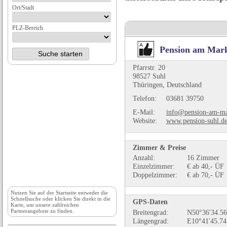
Ort/Stadt
PLZ-Bereich
Pension am Mar
Pfarrstr. 20
98527 Suhl
Thüringen, Deutschland
Telefon:
03681 39750
E-Mail:
info@pension-am-ma
Website:
www.pension-suhl.d
Zimmer & Preise
Anzahl:
16 Zimmer
Einzelzimmer:
€ ab 40,- ÜF
Doppelzimmer:
€ ab 70,- ÜF
Nutzen Sie auf der
Startseite
entweder die
Schnellsuche oder klicken Sie direkt in die
GPS-Daten
Karte, um unsere zahlreichen
Partnerangebote zu finden.
Breitengrad:
N50°36'34.56
Längengrad:
E10°41'45.74