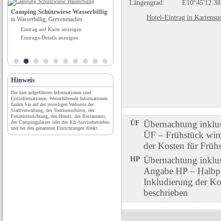
Längengrad:
E10°45'12.38
Camping Schützwiese Wasserbillig
Camping Belchenblick
Hotel-Eintrag in Kartensu
in Wasserbillig, Grevenmacher
in Staufen im Breisgau, Baden-
Württemberg
Eintrag auf Karte anzeigen
Eintrag auf Karte anzeigen
Eintrags-Details anzeigen
Eintrags-Details anzeigen
Hinweis
Die hier aufgeführten Informationen sind
Erstinformationen. Weiterführende Informationen
finden Sie auf der jeweiligen Webseite der
Stadtverwaltung, des Tourismusbüros, der
Freizeiteinrichtung, des Hotels, des Restaurants,
ÜF
Übernachtung inklu
des Campingplatzes oder des Kfz-Servicebetriebes
und bei den genannten Einrichtungen direkt.
ÜF – Frühstück wird 
der Kosten für Früh
HP
Übernachtung inklu
Angabe HP – Halbpen
Inkludierung der Ko
beschrieben