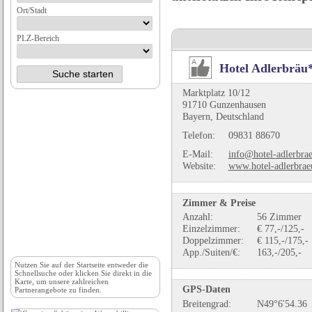
Ort/Stadt
PLZ-Bereich
Hotel Adlerbräu
Marktplatz 10/12
91710 Gunzenhausen
Bayern, Deutschland
Telefon:
09831 88670
E-Mail:
info@hotel-adlerbra
Website:
www.hotel-adlerbrae
Zimmer & Preise
Anzahl:
56 Zimmer
Einzelzimmer:
€ 77,-/125,-
Doppelzimmer:
€ 115,-/175,-
App./Suiten/€:
163,-/205,-
Nutzen Sie auf der
Startseite
entweder die
Schnellsuche oder klicken Sie direkt in die
Karte, um unsere zahlreichen
GPS-Daten
Partnerangebote zu finden.
Breitengrad:
N49°6'54.36