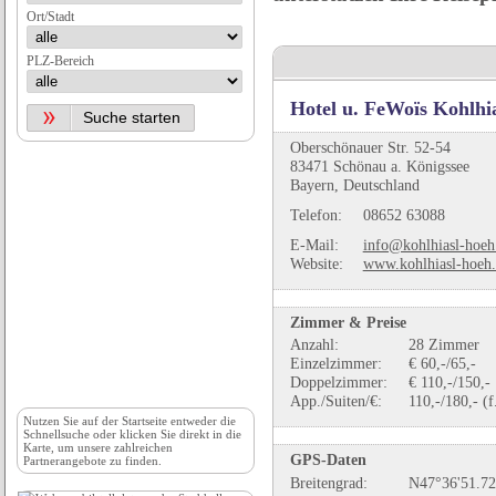
Ort/Stadt
PLZ-Bereich
Hotel u. FeWoïs Kohlhi
Oberschönauer Str. 52-54
83471 Schönau a. Königssee
Bayern, Deutschland
Telefon:
08652 63088
E-Mail:
info@kohlhiasl-hoeh
Website:
www.kohlhiasl-hoeh
Zimmer & Preise
Anzahl:
28 Zimmer
Einzelzimmer:
€ 60,-/65,-
Doppelzimmer:
€ 110,-/150,-
App./Suiten/€:
110,-/180,- (f.
Nutzen Sie auf der
Startseite
entweder die
Schnellsuche oder klicken Sie direkt in die
Karte, um unsere zahlreichen
GPS-Daten
Partnerangebote zu finden.
Breitengrad:
N47°36'51.72