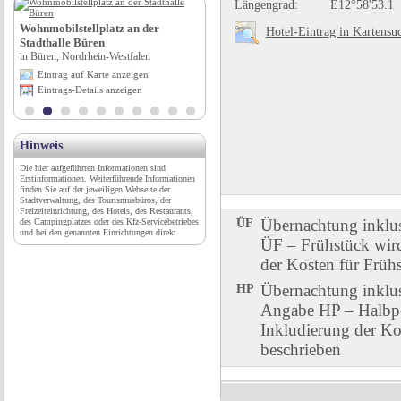
Längengrad:
E12°58'53.1
Wohnmobilstellplatz an der
Kurcamping Erlengrund Camping-
Hotel-Eintrag in Kartensu
Stadthalle Büren
Apppartements-Bungalows
in Büren, Nordrhein-Westfalen
in Bad Gastein, Salzburg
Eintrag auf Karte anzeigen
Eintrag auf Karte anzeigen
Eintrags-Details anzeigen
Eintrags-Details anzeigen
Hinweis
Die hier aufgeführten Informationen sind
Erstinformationen. Weiterführende Informationen
finden Sie auf der jeweiligen Webseite der
Stadtverwaltung, des Tourismusbüros, der
Freizeiteinrichtung, des Hotels, des Restaurants,
ÜF
Übernachtung inklu
des Campingplatzes oder des Kfz-Servicebetriebes
und bei den genannten Einrichtungen direkt.
ÜF – Frühstück wird 
der Kosten für Früh
HP
Übernachtung inklu
Angabe HP – Halbpen
Inkludierung der Ko
beschrieben