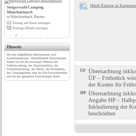
Hotel-Eintrag in Kartensu
Steigerwald Camping
Touristinformation Stadt
Münchsteinach
Germersheim
in Münchsteinach, Bayern
in Germersheim, Rheinland-Pfalz
Eintrag auf Karte anzeigen
Eintrag auf Karte anzeigen
Eintrags-Details anzeigen
Eintrags-Details anzeigen
Hinweis
Die hier aufgeführten Informationen sind
Erstinformationen. Weiterführende Informationen
finden Sie auf der jeweiligen Webseite der
Stadtverwaltung, des Tourismusbüros, der
Freizeiteinrichtung, des Hotels, des Restaurants,
ÜF
Übernachtung inklu
des Campingplatzes oder des Kfz-Servicebetriebes
und bei den genannten Einrichtungen direkt.
ÜF – Frühstück wird 
der Kosten für Früh
HP
Übernachtung inklu
Angabe HP – Halbpen
Inkludierung der Ko
beschrieben