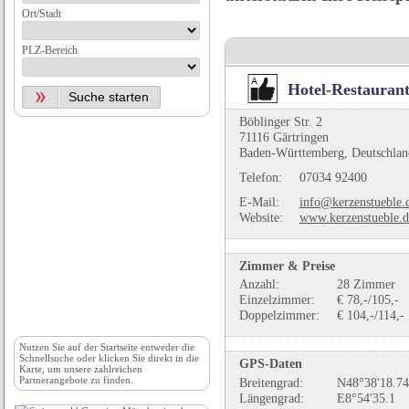
Ort/Stadt
PLZ-Bereich
Hotel-Restaurant
Böblinger Str. 2
71116 Gärtringen
Baden-Württemberg, Deutschlan
Telefon:
07034 92400
E-Mail:
info@kerzenstueble.
Website:
www.kerzenstueble.d
Zimmer & Preise
Anzahl:
28 Zimmer
Einzelzimmer:
€ 78,-/105,-
Doppelzimmer:
€ 104,-/114,-
Nutzen Sie auf der
Startseite
entweder die
Schnellsuche oder klicken Sie direkt in die
GPS-Daten
Karte, um unsere zahlreichen
Partnerangebote zu finden.
Breitengrad:
N48°38'18.74
Längengrad:
E8°54'35.1