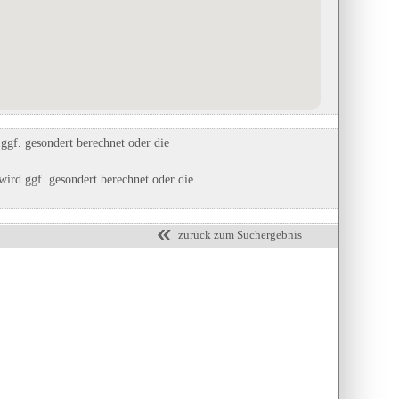
Ferien- und Campinganlage Schuldt
Fürstliche Erlebniswelten Schloss
in Behrensdorf (Ostsee), Schleswig-
Schwarzburg
Holstein
in Schwarzburg, Thüringen
Eintrag auf Karte anzeigen
Eintrag auf Karte anzeigen
Eintrags-Details anzeigen
Eintrags-Details anzeigen
gf. gesondert berechnet oder die
ird ggf. gesondert berechnet oder die
zurück zum Suchergebnis