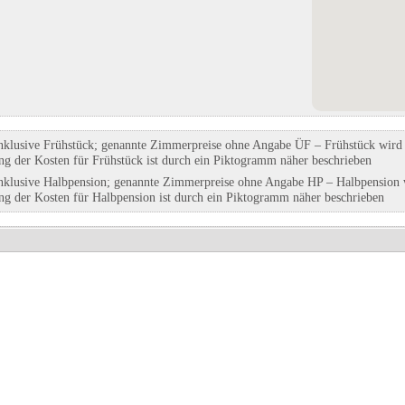
Panorama Camp Zell am See
in Zell am See, Salzburg
Eintrag auf Karte anzeigen
Eintrags-Details anzeigen
Wohnmobilstellplatz
nklusive Frühstück; genannte Zimmerpreise ohne Angabe ÜF – Frühstück wird g
Schneebergblick Familie Alber
ung der Kosten für Frühstück ist durch ein Piktogramm näher beschrieben
in Puchberg am Schneeberg,
nklusive Halbpension; genannte Zimmerpreise ohne Angabe HP – Halbpension w
Niederösterreich
ung der Kosten für Halbpension ist durch ein Piktogramm näher beschrieben
Eintrag auf Karte anzeigen
Eintrags-Details anzeigen