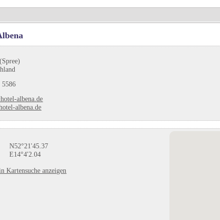
Albena
(Spree)
chland
 5586
hotel-albena.de
otel-albena.de
N52°21'45.37
E14°4'2.04
in Kartensuche anzeigen