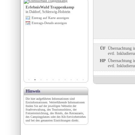
imo
ErlebnisWald Trappenkamp
Natureum Niederelbe
sachsen
in Daldorf, Schleswig-Holstein
in Balje, Niedersachsen
igen
Eintrag auf Karte anzeigen
Eintrag auf Karte anzeigen
en
Eintrags-Details anzeigen
Eintrags-Details anzeigen
ÜF
Übernachtung i
evtl. Inkludier
HP
Übernachtung i
evtl. Inkludier
Hinweis
Die hier aufgeführten Informationen sind
Erstinformationen. Weiterführende Informationen
finden Sie auf der jeweiligen Webseite der
Stadtverwaltung, des Tourismusbüros, der
Freizeiteinrichtung, des Hotels, des Restaurants,
des Campingplatzes oder des Kfz-Servicebetriebes
und bei den genannten Einrichtungen direkt.