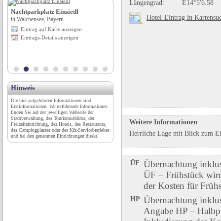
Längengrad:
E14°5'6.58
Nachtparkplatz Einsiedl
Campingplatz GmbH & Co. KG
Hotel-Eintrag in Kartensu
in Walchensee, Bayern
in Mauterndorf / Lungau, Salzburg
Eintrag auf Karte anzeigen
Eintrag auf Karte anzeigen
Eintrags-Details anzeigen
Eintrags-Details anzeigen
Hinweis
Die hier aufgeführten Informationen sind
Erstinformationen. Weiterführende Informationen
finden Sie auf der jeweiligen Webseite der
Stadtverwaltung, des Tourismusbüros, der
Weitere Informationen
Freizeiteinrichtung, des Hotels, des Restaurants,
des Campingplatzes oder des Kfz-Servicebetriebes
Herrliche Lage mit Blick zum El
und bei den genannten Einrichtungen direkt.
ÜF
Übernachtung inklu
ÜF – Frühstück wird 
der Kosten für Früh
HP
Übernachtung inklu
Angabe HP – Halbpen