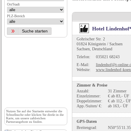
Ort/Stadt
PLZ-Bereich
Hotel Lindenhof
Gohrischer Str. 2
01824 Königstein / Sachsen
Sachsen, Deutschland
Telefon:
035021 68243
E-Mail:
lindenhof@t-online.
Website:
www.lindenhof-koeni
Zimmer & Preise
Anzahl:
31 Zimmer
Einzelzimmer:
€ ab 83,- ÜF
Doppelzimmer:
€ ab 112,- ÜF
App./Suiten/ €:
ab 163,- ÜF
Nutzen Sie auf der
Startseite
entweder die
Schnellsuche oder klicken Sie direkt in die
Karte, um unsere zahlreichen
GPS-Daten
Partnerangebote zu finden.
Breitengrad:
N50°55'11.35